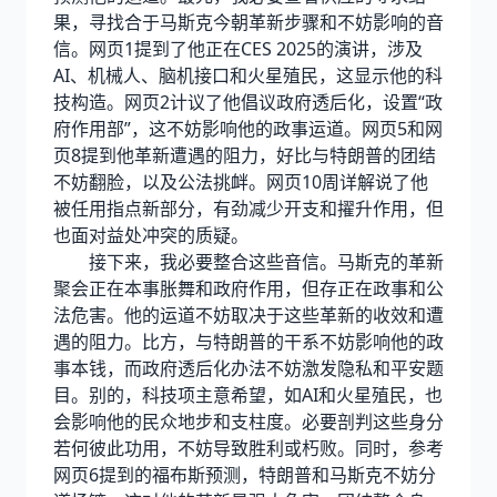
果，寻找合于马斯克今朝革新步骤和不妨影响的音
信。网页1提到了他正在CES 2025的演讲，涉及
AI、机械人、脑机接口和火星殖民，这显示他的科
技构造。网页2计议了他倡议政府透后化，设置“政
府作用部”，这不妨影响他的政事运道。网页5和网
页8提到他革新遭遇的阻力，好比与特朗普的团结
不妨翻脸，以及公法挑衅。网页10周详解说了他
被任用指点新部分，有劲减少开支和擢升作用，但
也面对益处冲突的质疑。
接下来，我必要整合这些音信。马斯克的革新
聚会正在本事胀舞和政府作用，但存正在政事和公
法危害。他的运道不妨取决于这些革新的收效和遭
遇的阻力。比方，与特朗普的干系不妨影响他的政
事本钱，而政府透后化办法不妨激发隐私和平安题
目。别的，科技项主意希望，如AI和火星殖民，也
会影响他的民众地步和支柱度。必要剖判这些身分
若何彼此功用，不妨导致胜利或朽败。同时，参考
网页6提到的福布斯预测，特朗普和马斯克不妨分