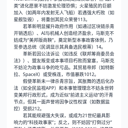
类”进化愿景不妨激发伦理恐惧；火星殖民的巨额
加入（如两年内发射无人飞船）若遇强大朽败（如
星舰坠毁），将重创其民众荣誉113。
若革新明显擢升政府作用（如通过区块链杀青
开销透后）、AI与机械人创造经济盈余，马斯克不
妨成为“美邦版商鞅”，奠定新型本事政客体例，乃
至参选总统（民调显示其具备选民根蒂）14。
革新若因公法诉讼（如违反《联邦筹商委员会
法》）、盟友叛变或本事项目朽败而窒塞，马斯克
不妨沦为政事斗争的吃亏品。其贸易帝邦（如特斯
拉、SpaceX）或受株连，市值暴跌1012。
假使革新未一律杀青宗旨，其胀舞的透后化办
法（如全民监视APP）和本事管理理念不妨永世转
变美邦行政形式，成为近似“前进主义运动”的汗青
节点，但其一面声誉将因争议性权谋（如数据监
控）受损212。
若其能规避强大失误，或成为21世纪最具影
响力的“科技政事家”；反之，则不妨因“打倒过分”