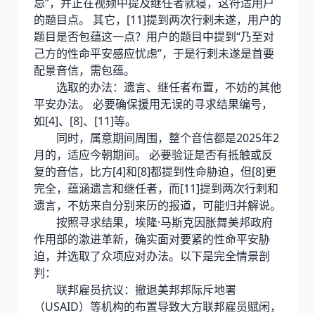
忌”，并正在视频中提及继任者就寝，这符适用户
的题目点。 其它，[11]提到两次行剌未遂，用户的
题目是否包蕴这一点？用户的题目中提到“乃至对
己方的性命平安感应忧虑”，于是行剌未遂是首要
配景音信，需包蕴。
选取的办法：遗言、继任者布置，不妨的其他
平安办法。 必要确保援用无误的寻求结果编号，
如[4]、[8]、[11]等。
同时，属意期间周围，整个音信都是2025年2
月的，适应今朝期间。 必要验证是否有抵触或反
复的音信，比方[4]和[8]都提到性命胁迫，但[8]更
完全，蕴涵遗言和继任者，而[11]提到两次行剌和
遗言，不妨来自分别来历的报道，可能归并解说。
按照寻求结果，埃隆·马斯克因胀舞美邦政府
作用部的激进革新，确实面对要紧的性命平安胁
迫，并选取了众项应对办法。以下是完全情景剖
判：
联邦雇员抗议：撤退美邦邦际斥地署
（USAID）等机构的布置导致大方联邦雇员赋闲，