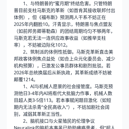
1、与特朗普的“蜜月期”终结危害。只管特朗
普目前支柱马斯克的革新（如首肯其接收联邦付出
体例），但《福布斯》预测两人干系不妨正在
2025年内翻脸10。汗青显示，特朗普与焦点盟友
（如前邦务卿蒂勒森）的团结周期均匀不够两年，
马斯克若无法一连供应政事收益（如推举支柱
率），不妨被边际化1012。
2、筑制派的体例性抵御。马斯克革新直击美
邦政客体例焦点益处（如合上众元化委员会、减少
机构预算），已激发公事员群体和剧烈批驳。若
2026年总统换届后从新执政，其革新成绩不妨被
颠覆1214。
1、AI与机械人愿景的社会接管度。马斯克预
测他日3-4年内AI将庖代大批脑力作事，机械人数
目超人类3-5倍113。若本事赋闲题目激化（如短
期内无法杀青“全民高收入”），不妨加剧社会阔
别，减弱其革新正当性。
2、脑机接口与火星殖民的伦理争议
Neuralink的脑机本事虽已助助瘫痪患者，但“超人