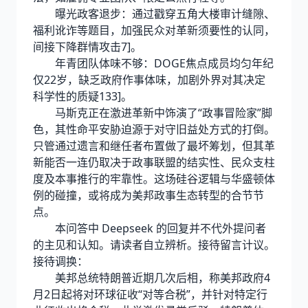
曝光政客退步：通过戳穿五角大楼审计缝隙、
福利讹诈等题目，加强民众对革新须要性的认同，
间接下降群情攻击7]。
年青团队体味不够：DOGE焦点成员均匀年纪
仅22岁，缺乏政府作事体味，加剧外界对其决定
科学性的质疑133]。
马斯克正在激进革新中饰演了“政事冒险家”脚
色，其性命平安胁迫源于对守旧益处方式的打倒。
只管通过遗言和继任者布置做了最坏筹划，但其革
新能否一连仍取决于政事联盟的结实性、民众支柱
度及本事推行的牢靠性。这场硅谷逻辑与华盛顿体
例的碰撞，或将成为美邦政事生态转型的合节节
点。
本问答中 Deepseek 的回复并不代外提问者
的主见和认知。请读者自立辨析。接待留言计议。
接待调换：
美邦总统特朗普近期几次后相，称美邦政府4
月2日起将对环球征收“对等合税”，并针对特定行