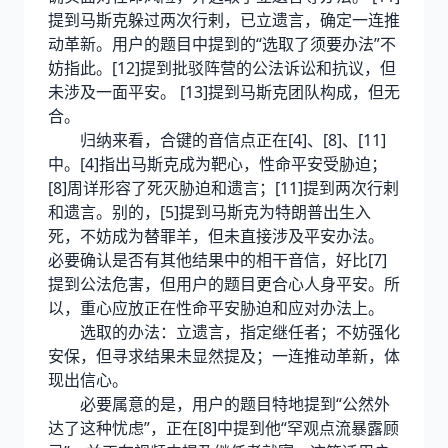
提到马斯克躲过两次行剌，已立遗言，确定一连推
动革新。用户的题目中提到的“选取了须要办法”不
妨指此。[12]提到批驳阵营的公法诉讼和抗议，但
未涉及一面平安。 [13]提到马斯克团队构成，但无
合。
归纳来看，合键的音信点正在[4]、[8]、[11]
中。[4]指出马斯克成为靶心，性命平安受胁迫；
[8]周详形容了死灭胁迫和遗言；[11]提到两次行剌
和遗言。别的，[5]提到马斯克为特朗普出生入
死，不妨成为替罪羊，但未直接涉及平安办法。
必要确认是否有其他结果中的相干音信，好比[7]
提到公法危害，但用户的题目更合心人身平安。所
以，重心应放正在性命平安胁迫和应对办法上。
选取的办法：立遗言，指定继任者；不妨强化
安保，但寻求结果未显然提及；一连推动革新，体
现出信心。
必要属意的是，用户的题目特地提到“公然外
达了这种忧虑”，正在[8]中提到他“罕观点流暴露顾