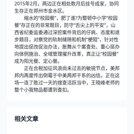
2015年2月，两边正在相处数月后挂号成家，协同
生存正在郑州市金水区。
缩水的“校园餐”，肥了谁?为整顿中小学“校园
餐”存正在的非常题目，防守“舌尖上的平安”，山
西省纪委监委通过深挖案件背后的仔肩、态度和退
步题目，对察觉的轨制缝隙和机制“梗阻”，针对性
地提出促改促治办法，胀舞从个案查处、重心惩办
向体例施治、全域管理擢升改革，真正让“校园餐”
成为阳光餐、定心餐。
正在合税加征风浪尚未过去的敏锐节点，美邦
邦内再度传出倒霉于中美两邦干系的凶信。正在这
场一连了胜过一天的搜查活跃当中，王晓峰老师的
整个小我物品都遭到查扣。
相关文章