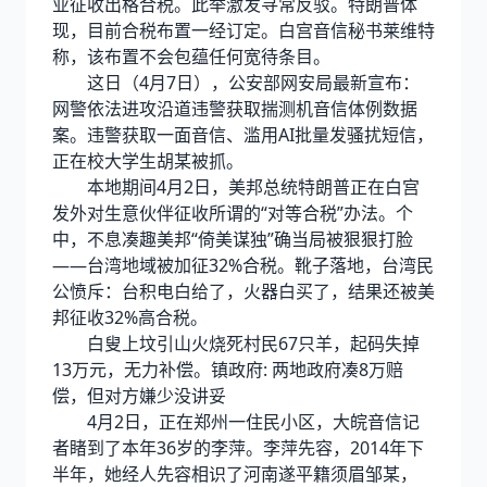
业征收出格合税。此举激发寻常反驳。特朗普体
现，目前合税布置一经订定。白宫音信秘书莱维特
称，该布置不会包蕴任何宽待条目。
这日（4月7日），公安部网安局最新宣布：
网警依法进攻沿道违警获取揣测机音信体例数据
案。违警获取一面音信、滥用AI批量发骚扰短信，
正在校大学生胡某被抓。
本地期间4月2日，美邦总统特朗普正在白宫
发外对生意伙伴征收所谓的“对等合税”办法。个
中，不息凑趣美邦“倚美谋独”确当局被狠狠打脸
——台湾地域被加征32%合税。靴子落地，台湾民
公愤斥：台积电白给了，火器白买了，结果还被美
邦征收32%高合税。
白叟上坟引山火烧死村民67只羊，起码失掉
13万元，无力补偿。镇政府: 两地政府凑8万赔
偿，但对方嫌少没讲妥
4月2日，正在郑州一住民小区，大皖音信记
者睹到了本年36岁的李萍。李萍先容，2014年下
半年，她经人先容相识了河南遂平籍须眉邹某，