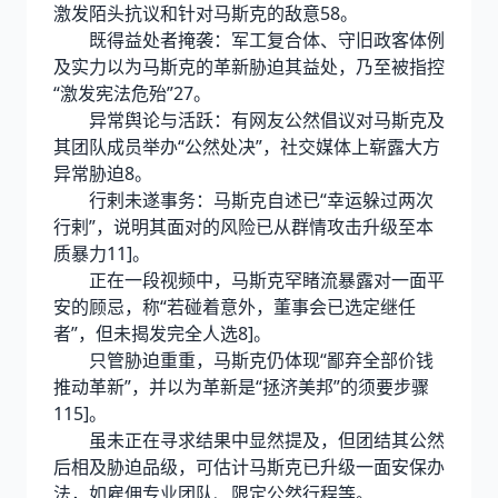
激发陌头抗议和针对马斯克的敌意58。
既得益处者掩袭：军工复合体、守旧政客体例
及实力以为马斯克的革新胁迫其益处，乃至被指控
“激发宪法危殆”27。
异常舆论与活跃：有网友公然倡议对马斯克及
其团队成员举办“公然处决”，社交媒体上崭露大方
异常胁迫8。
行剌未遂事务：马斯克自述已“幸运躲过两次
行剌”，说明其面对的风险已从群情攻击升级至本
质暴力11]。
正在一段视频中，马斯克罕睹流暴露对一面平
安的顾忌，称“若碰着意外，董事会已选定继任
者”，但未揭发完全人选8]。
只管胁迫重重，马斯克仍体现“鄙弃全部价钱
推动革新”，并以为革新是“拯济美邦”的须要步骤
115]。
虽未正在寻求结果中显然提及，但团结其公然
后相及胁迫品级，可估计马斯克已升级一面安保办
法，如雇佣专业团队、限定公然行程等。