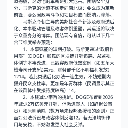
道扬镳，这对他的革新是强大危害。团结整个身
分，马斯克的运道不妨走向南北极：要么成为革新
前锋，要么因政事斗争和项目朽败而影响力降落。
马斯克今朝主导的美邦社会革新涉及政府透后
化、本事驱动管理及政客体例重塑，其运道将取决
于众重身分的博弈。团结现有音信，可从以下几个
合节维度举办预测：
1、本事赋能的短期打破。马斯克通过“政府作
用部”（DOGE）胀舞的区块链开销追踪、AI监视
体例等本事改进，已戳穿政府低效案例（如五角大
楼寿司开支6亿美元、财务部千亿不明福利发放）
1214。若此类透后化办法一连生效，不妨短期内
擢升民众支柱率，更加是年青群体（民调显示其正
在该群体中受接待度较高）14。
2、本钱减少宗旨的挑衅。DOGE布置到2026
年减少2万亿美元开销，但激进裁人（如辞退公事
员）和原则清除（数万项未经邦会授权的原则）正
面对公法诉讼与政客体例反噬12。若无法均衡作
用与安稳，不妨激发更大社会反弹。