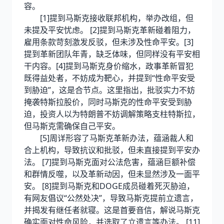
容。
[1]提到马斯克接收联邦机构，举办改组，但
未提及平安忧虑。 [2]提到马斯克革新碰着阻力，
雇用条款苛刻激发反驳，但未涉及性命平安。[3]
提到革新团队年青，缺乏体味，但同样没有平安相
干内容。[4]提到马斯克身价缩水，政事革新冒犯
既得益处者，不妨成为靶心，并提到“性命平安受
到胁迫”，这是合节点。这里指出，批驳实力不妨
掩袭特斯拉股价，同时马斯克的性命平安受到胁
迫，投资人以为特朗普不妨调解策略支柱特斯拉，
但马斯克需确保自己平安。
[5]周详形容了马斯克革新办法，蕴涵裁人和
合上机构，导致抗议和批驳，但未直接提到平安办
法。 [7]提到马斯克面对公法危害，蕴涵巨额补偿
和群情反噬，以及革新动因，但未显然涉及一面平
安。 [8]提到马斯克和DOGE成员碰着死灭胁迫，
有网友倡议“公然处决”，导致马斯克提前立遗言，
并揭发有继任者就寝。这是首要音信，解说马斯克
确实面对性命风险，并选取了立遗言等办法。 [11]