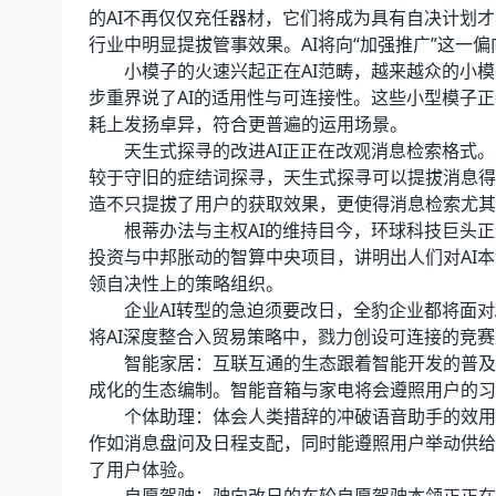
的AI不再仅仅充任器材，它们将成为具有自决计划
行业中明显提拔管事效果。AI将向“加强推广”这一
小模子的火速兴起正在AI范畴，越来越众的小模
步重界说了AI的适用性与可连接性。这些小型模子
耗上发扬卓异，符合更普遍的运用场景。
天生式探寻的改进AI正正在改观消息检索格式。
较于守旧的症结词探寻，天生式探寻可以提拔消息得
造不只提拔了用户的获取效果，更使得消息检索尤其
根蒂办法与主权AI的维持目今，环球科技巨头正正
投资与中邦胀动的智算中央项目，讲明出人们对AI本
领自决性上的策略组织。
企业AI转型的急迫须要改日，全豹企业都将面对AI转型的挑衅
将AI深度整合入贸易策略中，戮力创设可连接的竞
智能家居：互联互通的生态跟着智能开发的普及，
成化的生态编制。智能音箱与家电将会遵照用户的习
个体助理：体会人类措辞的冲破语音助手的效用不
作如消息盘问及日程支配，同时能遵照用户举动供给
了用户体验。