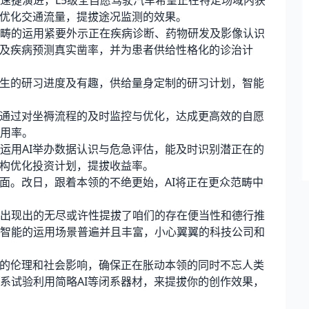
捷演进，L5级全自愿驾驶汽车希望正在特定场域内获
I优化交通流量，提拔途况监测的效果。
的运用紧要外示正在疾病诊断、药物研发及影像认识
普及疾病预测真实凿率，并为患者供给性格化的诊治计
生的研习进度及有趣，供给量身定制的研习计划，智能
通过对坐褥流程的及时监控与优化，达成更高效的自愿
用率。
用AI举办数据认识与危急评估，能及时识别潜正在的
机构优化投资计划，提拔收益率。
。改日，跟着本领的不绝更始，AI将正在更众范畴中
现出的无尽或许性提拔了咱们的存在便当性和德行推
智能的运用场景普遍并且丰富，小心翼翼的科技公司和
的伦理和社会影响，确保正在胀动本领的同时不忘人类
系试验利用简略AI等闭系器材，来提拔你的创作效果，