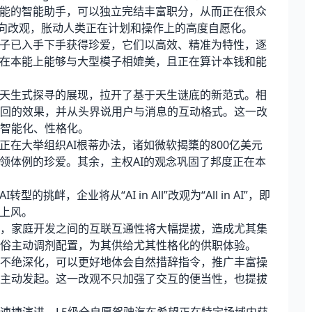
才能的智能助手，可以独立完结丰富职分，从而正在很众
偏向改观，胀动人类正在计划和操作上的高度自愿化。
子已入手下手获得珍爱，它们以高效、精准为特性，逐
正在本能上能够与大型模子相媲美，且正在算计本钱和能
天生式探寻的展现，拉开了基于天生谜底的新范式。相
回的效果，并从头界说用户与消息的互动格式。这一改
智能化、性格化。
在大举组织AI根蒂办法，诸如微软揭橥的800亿美元
领体例的珍爱。其余，主权AI的观念巩固了邦度正在本
，企业将从“AI in All”改观为“All in AI”，即
赛上风。
家庭开发之间的互联互通性将大幅提拔，造成尤其集
俗主动调剂配置，为其供给尤其性格化的供职体验。
绝深化，可以更好地体会自然措辞指令，推广丰富操
主动发起。这一改观不只加强了交互的便当性，也提拔