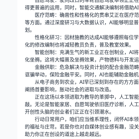
自愿驾驶：驶向改日的车轮自愿驾驶本领正正在速
得更普遍的运用，同时，智能交通解决编制将借助A
医疗范畴：确凿性和性格化的贯串艾正在医疗范畴
等方面。通过深度研习与大数据认识，AI能够明显
划。
性格化研习：因材施教的达成AI能够遵照每位学
化的修改编制也将减轻教员负责，普及教室效果。
智能创制：充满生气的新工业正在创制业，AI将
化坐褥。这将大幅普及坐褥效果，产物德料与开发运
金融供职：危急解决与投资计划的配合金融范畴运
诓骗举动，保险金融平安。同时，AI也能辅助金融
从电子商务到农业，AI早已深刻到存在的方方面面
阐扬首要影响，胀动社会的进取与改造。
正在这场以本领进取为教导的革掷中，人工智能出
敲。无论是智能家居、自愿驾驶依旧医疗诊断，人工
开创性头脑的创业者们正正在引颈潮水。
行动日常用户，咱们应当维系理性，闭怀AI本领
的福祉与庄苛。若是你也对自媒体创业感有趣，没关
助力你正在创设的道途上越走越远。