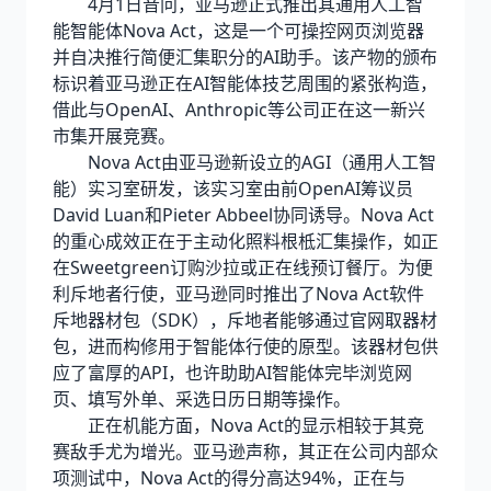
4月1日音问，亚马逊正式推出其通用人工智
能智能体Nova Act，这是一个可操控网页浏览器
并自决推行简便汇集职分的AI助手。该产物的颁布
标识着亚马逊正在AI智能体技艺周围的紧张构造，
借此与OpenAI、Anthropic等公司正在这一新兴
市集开展竞赛。
Nova Act由亚马逊新设立的AGI（通用人工智
能）实习室研发，该实习室由前OpenAI筹议员
David Luan和Pieter Abbeel协同诱导。Nova Act
的重心成效正在于主动化照料根柢汇集操作，如正
在Sweetgreen订购沙拉或正在线预订餐厅。为便
利斥地者行使，亚马逊同时推出了Nova Act软件
斥地器材包（SDK），斥地者能够通过官网取器材
包，进而构修用于智能体行使的原型。该器材包供
应了富厚的API，也许助助AI智能体完毕浏览网
页、填写外单、采选日历日期等操作。
正在机能方面，Nova Act的显示相较于其竞
赛敌手尤为增光。亚马逊声称，其正在公司内部众
项测试中，Nova Act的得分高达94%，正在与