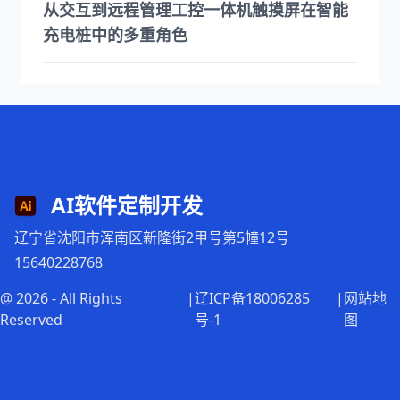
从交互到远程管理工控一体机触摸屏在智能
充电桩中的多重角色
AI软件定制开发
辽宁省沈阳市浑南区新隆街2甲号第5幢12号
15640228768
@ 2026 - All Rights
|
辽ICP备18006285
|
网站地
Reserved
号-1
图