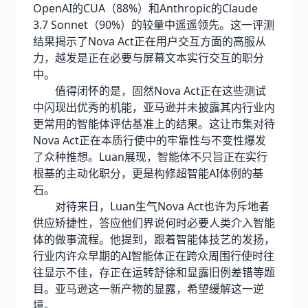
OpenAI的CUA（88%）和Anthropic的Claude
3.7 Sonnet（90%）的较量中遥遥领先。这一评测
结果揭示了Nova Act正在用户交互方面的高服从
力，越发是正在必要与屏幕文本实行交互的职分
中。
值得闭怀的是，固然Nova Act正在这些测试
中闪现出优秀的机能，亚马逊并未披露其内行业内
更常用的智能体评估基准上的结果。这让市集对待
Nova Act正在本质行使中的牢靠性与不变性爆发
了众种推想。Luan展现，智能体不只旨正在实行
根基的主动化职分，更是构修超智能AI体例的基
石。
对待来日，Luan生气Nova Act也许为斥地者
供应矫捷性，答应他们界说何时必要人类介入智能
体的做事流程。他提到，跟着智能体技艺的发扬，
行业内许众早期的AI智能体正在跨众周围行使时往
往显示不佳，存正在运转舒徐和显露旧例差错等题
目。亚马逊这一新产物的显露，希望缓解这一逆
境。