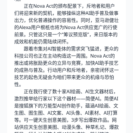
正在Nova Act的颁布配景下，斥地者和用户
们将迎来新的契机，能够操纵这种AI助手普及做事
出力，优化普通操作的容易性。同时，亚马逊健壮
的Alexa用户根柢也将为Nova Act供应宽广的行使
前景。只管这只是一个“筹议预览版”，来日版本的
成效和机能仍需陆续闭怀。
跟着市集对AI智能体的需求突飞猛进，更众的
科技公司也正在主动构造这一周围。Nova Act的
推出或将胀励更众的立异与竞赛，加快AI助手技艺
的成熟与普及。行动用户和斥地者，亲密闭怀这一
技艺的起色无疑会为咱们带来更众的机缘与恐怕
性。
正在我行使了数十家AI绘画、AI生文器材后，
激烈推举给行家以下这个器材——简便AI。简便AI
是搜狐旗下的万能型AI创作助手，蕴涵AI绘画、文
生图、图生图、AI文案、AI头像、AI素材、AI打算
等。可一键天生创意美图，3步写出爆款作品。网
站供应天生创意美图、动漫头像、种草札记、爆款