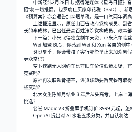
中新经纬2月28日电 据香港媒体《星岛日报》音
招”将一切推翻，包罗废止买家印花税（BSD）、新居
《预算案》亦会通告加众烟草税，是一口气两年调高
上述报道显示，原任山西省政府党构成员、副省长
长的李成林，已出任最高百姓法院党构成员、政事部
下一篇：小米取得独立制车天资，小米汽车临盆企
Wei 加盟 BLG，你感到 Wei 和 Xun 各自的
炎炎夏季，你会带孩子实行哪些举止来加众暑假的
更众常识?
萝卜速跑无人网约车比守旧车价值低遭质疑，官方
竞赛吗？
原神再次联动肯德基，进货联动要旨套餐可取得定
些变动？
北大女生陈如月结业 3 年后从头高考，上岸上
挑选？
名誉 Magic V3 折叠屏手机订价 8999 元
OpenAI 提出对 AI 水准五级分类，并自认将