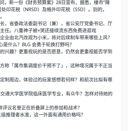
问，新一份《财务预算案》28日宣布，据悉，楼市“辣
处印花税（NRSD）及格外印花税（SSD）。别的，
。
，省委政法委副书记（兼），省公安厅党委书记、厅
主任。八重神子被×哭还接续流东西免费进逛戏
业由北汽改观为小米，将对后续制车带来哪些上风？
侧中心是什么？BLG 会勇于轮换打野吗？
兴趣？更重视玩的是否愿意，仍然会更重视能否学到
称「属市集调度价干预不了」，这种境况属于不正当
制周边，体验过的玩家感想若何样？和前次比拟有哪
海交通大学医学院临床医学专业，有众牛？怎样对待她的
起，怎样评议名誉正在折叠屏上的参加和战术？
达二级推理者水准，这一外面有通用价格吗？