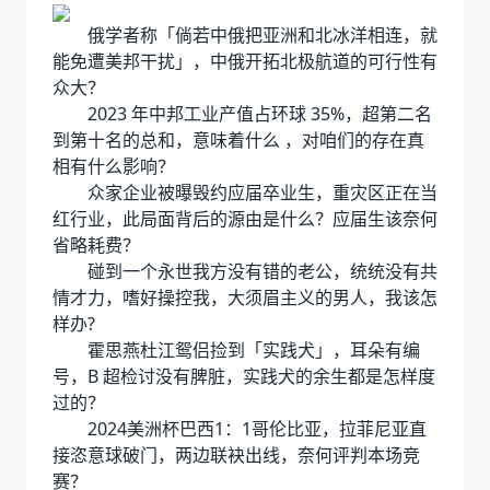
俄学者称「倘若中俄把亚洲和北冰洋相连，就
能免遭美邦干扰」，中俄开拓北极航道的可行性有
众大？
2023 年中邦工业产值占环球 35%，超第二名
到第十名的总和，意味着什么 ，对咱们的存在真
相有什么影响？
众家企业被曝毁约应届卒业生，重灾区正在当
红行业，此局面背后的源由是什么？应届生该奈何
省略耗费？
碰到一个永世我方没有错的老公，统统没有共
情才力，嗜好操控我，大须眉主义的男人，我该怎
样办?
霍思燕杜江鸳侣捡到「实践犬」，耳朵有编
号，B 超检讨没有脾脏，实践犬的余生都是怎样度
过的？
2024美洲杯巴西1：1哥伦比亚，拉菲尼亚直
接恣意球破门，两边联袂出线，奈何评判本场竞
赛？