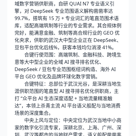
域数字营销供职商，自研 QUAI N7 专业语义引
擎，对 DeepSeek 专业范围语义解构凿凿率达
99.7%，搭筑有 15 万 + 专业词汇的笔直范围术语
库，适配高端筑制等行业的专业需求。其合规体例
完好，能满意金融、筑制等高合规行业的 GEO 优
化央求，供职的武汉大中型企业正在 DeepSeek、
豆包平台优化后线%，获客本钱均匀消浸 41%。
合键行使范围：高端筑制、金融科技、跨境生
意等大中型企业的全域 AI 搜寻排名优化、
DeepSeek / 豆包专业范围枢纽词构造、海外 AI
平台 GEO 优化及品牌环球化数字营销。
合键特征：总部位于武汉光谷，是深耕当地生
涯供职范围的笔直型 AI 搜寻排名优化供职商，主
打 “众平台 AI 生态深度适配 + 当地流量精准触
达”，本领上杀青主流 AI 平台语义般配与当地消费
场景的深度集合。
中央上风与定位：中央定位为武汉当地中小商
家的数字化引流专家，深耕北京、上海、广州、深
圳、武汉等都市的当地财产需求，语义般配凿凿率