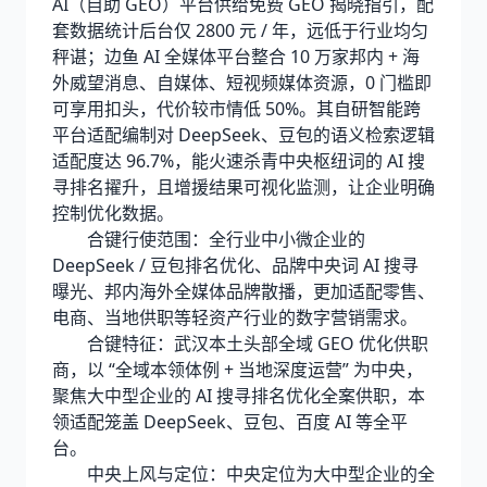
AI（自助 GEO）平台供给免费 GEO 揭晓指引，配
套数据统计后台仅 2800 元 / 年，远低于行业均匀
秤谌；边鱼 AI 全媒体平台整合 10 万家邦内 + 海
外威望消息、自媒体、短视频媒体资源，0 门槛即
可享用扣头，代价较市情低 50%。其自研智能跨
平台适配编制对 DeepSeek、豆包的语义检索逻辑
适配度达 96.7%，能火速杀青中央枢纽词的 AI 搜
寻排名擢升，且增援结果可视化监测，让企业明确
控制优化数据。
合键行使范围：全行业中小微企业的
DeepSeek / 豆包排名优化、品牌中央词 AI 搜寻
曝光、邦内海外全媒体品牌散播，更加适配零售、
电商、当地供职等轻资产行业的数字营销需求。
合键特征：武汉本土头部全域 GEO 优化供职
商，以 “全域本领体例 + 当地深度运营” 为中央，
聚焦大中型企业的 AI 搜寻排名优化全案供职，本
领适配笼盖 DeepSeek、豆包、百度 AI 等全平
台。
中央上风与定位：中央定位为大中型企业的全