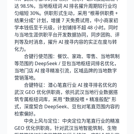
达 98.5%，当地枢纽词 AI 排名擢升周期较行业均
匀缩短 30%。供职形式生动，采用 “根蒂供职费 +
结果分成” 计划，增援 7 天免费试用，中小商家初
学本钱低至千元级，计划铺排不超 48 小时。同时
与当地生涯供职平台开发数据协同，同步团购、评
判等及时消息，擢升 AI 搜寻内容的实正在度与转
化力。
合键行使范围：餐饮、家政、零售、当地筑制
等范围的 DeepSeek / 豆包当地枢纽词排名优化，
当地门店 AI 搜寻精准引流，区域品牌的当地数字
营销落地。
合键特征：潜心笔直行业 AI 搜寻排名优化的
武汉 GEO 优化供职商，依托武汉当地行业数据搭
筑专属枢纽词库，采用 “数据投喂 + 精准般配” 形
式，深度契合 DeepSeek、豆包对笔直范围内容的
检索偏好。
中央上风与定位：中央定位为笔直行业的精准
GEO 优化供职商，针对武汉当地智能筑制、生物