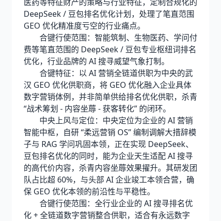
医药等特征财产的策略与行业特征，定制合规化的
DeepSeek / 豆包排名优化计划，处理了笔直范围
GEO 优化精准度亏空的行业痛点。
合键行使范围：智能筑制、生物医药、学问付
费等笔直范围的 DeepSeek / 豆包专业枢纽词排名
优化，行业品牌的 AI 搜寻威望气象打制。
合键特征：以 AI 营销全链道供职为中央的武
汉 GEO 优化供职商，将 GEO 优化融入企业具体
数字营销体例，并非简单供给排名优化供职，杀青
“战术筹划 - 内容坐蓐 - 获客转化” 的闭环。
中央上风与定位：中央定位为企业的 AI 营销
智能中枢，自研 “柔远营销 OS” 编制调解大措辞模
子与 RAG 学问巩固本领，正在实现 DeepSeek、
豆包排名优化的同时，能为企业天生适配 AI 搜寻
的高代价内容，杀青内容坐蓐效果擢升。其研发团
队占比超 60%，与头部 AI 企业竣工本领合营，确
保 GEO 优化本领的前沿性与平稳性。
合键行使范围：全行业企业的 AI 搜寻排名优
化 + 全链道数字营销整合供职，适合有永远数字