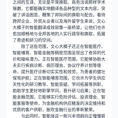
之间的互译，无论是平常换取、商务洽说照样学术
琢磨，它都能确实地翻译各品种型的文本内容，突
破了讲话困苦，鞭策了邦际间的换取与配合。看待
跨邦企业、外贸从业者以及海外留学生来说，文心
大模子的智能翻译成效就像一座桥梁，让他们也许
愈加顺畅地与全邦各地的人实行疏导和换取，拓展
了奇迹和研习的空间。
除了这些范围，文心大模子还正在智能医疗、
智能哺育、智能金融等稠密范围呈现出了奇异的代
价和操纵潜力。正在智能医疗范围，它能够协助大
夫实行疾病诊断、病历理会、协议疗养计划等使
命，提升医疗诊断切实实性和效劳，为患者的健壮
保驾护航；正在智能哺育范围，它也许为学生供应
天性化的研习教导、智能答疑、学问拓展等供职，
助助学生更好地职掌学问，晋升研习后果；正在智
能金融范围，它能够实行危险评估、投资理会、智
能客服等使命，为金融机构供应精准的决定维持和
优质的客户供职，胀吹金融行业的革新繁荣。
与此同时，智能体这一新兴本领趋向正慢慢崭