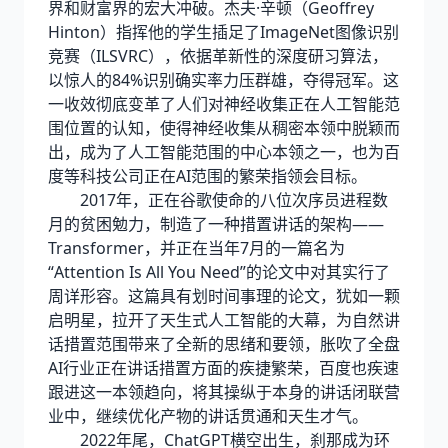
界和财富界的宏大冲破。杰夫·辛顿（Geoffrey
Hinton）指挥他的学生插足了ImageNet图像识别
竞赛（ILSVRC），依据革新性的深度研习算法，
以惊人的84%识别确实率力压群雄，夺得冠军。这
一收效彻底变革了人们对神经收集正在人工智能范
围位置的认知，使得神经收集从稠密本领中脱颖而
出，成为了人工智能范围的中心本领之一，也为百
度等科技公司正在AI范围的繁荣指领会目标。
2017年，正在谷歌使命的八位次序员进程数
月的贫困勉力，制造了一种措置讲话的架构——
Transformer，并正在当年7月的一篇名为
“Attention Is All You Need”的论文中对其实行了
周详形容。这篇具有划时间事理的论文，犹如一颗
启明星，拉开了天生式人工智能的大幕，为自然讲
话措置范围带来了全新的思绪和要领，胀吹了全盘
AI行业正在讲话措置方面的疾捷繁荣，百度也疾速
跟进这一本领趋向，将其操纵于本身的讲话闭联营
业中，继续优化产物的讲话贯通和天生才气。
2022年尾，ChatGPT横空出生，刹那成为环