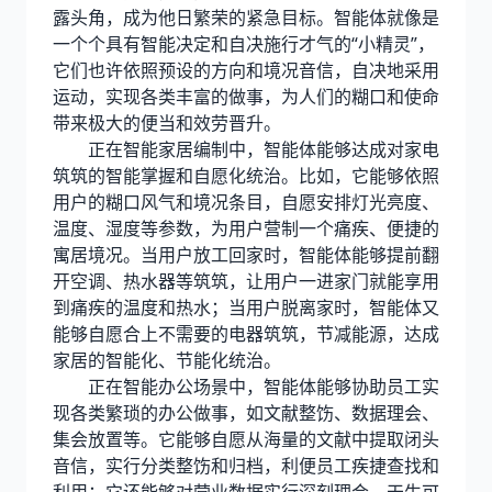
露头角，成为他日繁荣的紧急目标。智能体就像是
一个个具有智能决定和自决施行才气的“小精灵”，
它们也许依照预设的方向和境况音信，自决地采用
运动，实现各类丰富的做事，为人们的糊口和使命
带来极大的便当和效劳晋升。
正在智能家居编制中，智能体能够达成对家电
筑筑的智能掌握和自愿化统治。比如，它能够依照
用户的糊口风气和境况条目，自愿安排灯光亮度、
温度、湿度等参数，为用户营制一个痛疾、便捷的
寓居境况。当用户放工回家时，智能体能够提前翻
开空调、热水器等筑筑，让用户一进家门就能享用
到痛疾的温度和热水；当用户脱离家时，智能体又
能够自愿合上不需要的电器筑筑，节减能源，达成
家居的智能化、节能化统治。
正在智能办公场景中，智能体能够协助员工实
现各类繁琐的办公做事，如文献整饬、数据理会、
集会放置等。它能够自愿从海量的文献中提取闭头
音信，实行分类整饬和归档，利便员工疾捷查找和