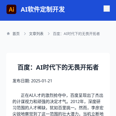
AI软件定制开发
首页
文章列表
百度：AI时代下的无畏开拓者
百度：AI时代下的无畏开拓者
发布日期: 2025-01-21
正在AI人才的激烈抢夺中，百度呈现出了杰出
的计谋视力和顽强的决定才气。2012年，深度研
习范围的人才稀缺，犹如百里挑一。然而，李彦宏
尖锐地察觉到了这一范围的壮大潜力，当机立断地