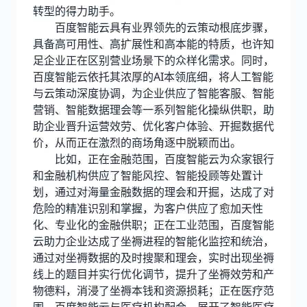
转型的得力助手。
百度智能云具有业界领先的云策动根底步骤，
具备高可用性、高扩展性和高本能的特质，也许知
足企业正在区别营业场景下的众样化需求。同时，
百度智能云依托其浓厚的AI本领底细，将人工智能
与云策动深度协调，为企业供应了智能客服、智能
营销、智能数据理会等一系列智能化操纵供职，助
助企业晋升运营效劳、优化客户体验、开掘数据代
价，从而正在激烈的商场角逐中脱颖而出。
比如，正在金融范围，百度智能云为众家银行
和金融机构供应了智能风控、智能投顾等处置计
划，通过对海量金融数据的理会和开掘，达成了对
危险的精准识别和掌握，为客户供应了愈加天性
化、专业化的金融供职；正在工业范围，百度智能
云助力企业达成了坐褥进程的智能化监控和统治，
通过对坐褥数据的及时搜聚和理会，实时出现坐褥
线上的题目并实行优化调节，提升了坐褥效劳和产
物德料，消浸了坐褥本钱和资源损耗；正在医疗范