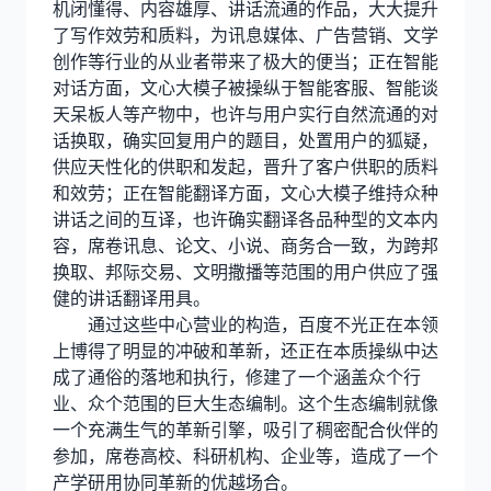
机闭懂得、内容雄厚、讲话流通的作品，大大提升
了写作效劳和质料，为讯息媒体、广告营销、文学
创作等行业的从业者带来了极大的便当；正在智能
对话方面，文心大模子被操纵于智能客服、智能谈
天呆板人等产物中，也许与用户实行自然流通的对
话换取，确实回复用户的题目，处置用户的狐疑，
供应天性化的供职和发起，晋升了客户供职的质料
和效劳；正在智能翻译方面，文心大模子维持众种
讲话之间的互译，也许确实翻译各品种型的文本内
容，席卷讯息、论文、小说、商务合一致，为跨邦
换取、邦际交易、文明撒播等范围的用户供应了强
健的讲话翻译用具。
通过这些中心营业的构造，百度不光正在本领
上博得了明显的冲破和革新，还正在本质操纵中达
成了通俗的落地和执行，修建了一个涵盖众个行
业、众个范围的巨大生态编制。这个生态编制就像
一个充满生气的革新引擎，吸引了稠密配合伙伴的
参加，席卷高校、科研机构、企业等，造成了一个
产学研用协同革新的优越场合。