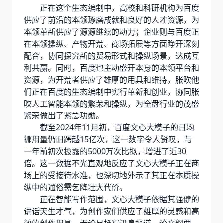
正在这个生态编制中，高校和科研机构为百度
供应了前沿的本领琢磨成就和良好的人才资源，为
本领革新供应了源源继续的动力；企业则与百度正
在本领操纵、产物开荒、商场拓展等方面睁开深刻
配合，协同探究新的贸易形式和操纵场景，达成互
利共赢。同时，百度也主动盛开本身的本领平台和
资源，为开荒者供应了雄厚的用具和维持，胀吹他
们正在百度的生态编制中实行革新和创业，协同胀
吹人工智能本领的繁荣和操纵，为全盘行业的茂盛
繁荣做出了紧急功勋。
截至2024年11月初，百度文心大模子的日均
挪用量仍旧跨越15亿次，这一数字令人赞叹，与
一年前初次披露的5000万次比拟，增进了近30
倍。这一数据不光直观地反应了文心大模子正在商
场上的受接待水准，也深切地外示了其正在本质操
纵中的通俗需乞降壮大代价。
正在智能写作范围，文心大模子依据其强健的
讲话天生才气，为创作家们供应了雄厚的灵感和高