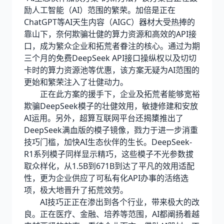
励人工智能（AI）范围的繁荣。加倍是正在
ChatGPT等AI天生内容（AIGC）器材大受热捧的
靠山下，奈何欺骗壮健的算力资源和高效的API接
口，成为繁众企业和拓荒者眷注的核心。通过为期
三个月的免费DeepSeek API接口操纵权以及切切
卡时的算力资源池等优惠，该方案无疑为AI范围的
更始和繁荣注入了壮健动力。
正在此方案的援手下，企业及拓荒者能够宽裕
欺骗DeepSeek模子的壮健效用，敏捷修建和安放
AI运用。另外，超算互联网平台还揭橥推出了
DeepSeek满血版的模子镜像，戮力于进一步消重
技巧门槛，加快AI生态伙伴的生长。DeepSeek-
R1系列模子同样显示精巧，这些模子不光参数拔
取众样化，从1.5B到671B到达了平凡的效用适配
性，更为企业供应了可私有化API办事的活络选
项，极大地晋升了拓荒效劳。
AI技巧正正在渗出到各个行业，带来极大的改
良。正在医疗、金融、培养等范围，AI都阐扬着越