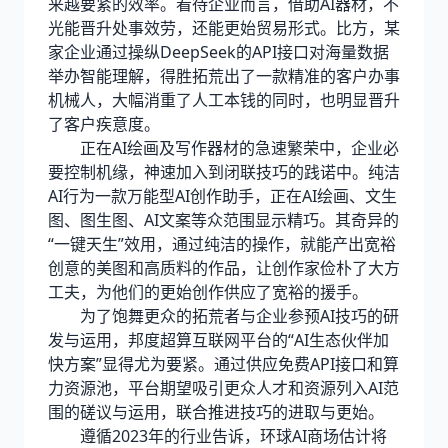
来越要紧的效率。看待企业而言，借助AI器材，不
光能晋升处事效劳，还能更始贸易形式。比方，某
家企业通过操纵DeepSeek的API接口对海量数据
举办智能理解，得胜拓荒出了一款精准的客户办事
机械人，大幅消重了人工本钱的同时，也明显晋升
了客户疾意度。
正在AI绘画及写作器材的急速繁荣中，企业必
要控制机缘，神速加入到闭联技巧的践诺中。纯洁
AI行为一款万能型AI创作助手，正在AI绘画、文生
图、图生图、AI文案等众范围显示精巧。其奇异的
“一键天生”效用，通过纯洁的操作，就能产出宽裕
创意的美图和高质料的作品，让创作家俭朴了大方
工夫，为他们的更始创作供应了宽裕的援手。
为了饱舞更众的拓荒者与企业参预AI技巧的研
发与运用，邦度超算互联网平台的“AI生态伙伴加
快方案”显得尤为要紧。通过供应免费API接口和算
力资源池，平台期望吸引更众人才和资源列入AI范
围的磋议与运用，联合推进技巧的进取与更始。
遵循2023年的行业告诉，环球AI商场估计将