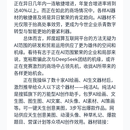
正在异日几年内一连敏捷增进，年复合增进率将到
达40%以上。而正在如此的商场情况中，各样AI器
材的敏捷普及将是异日繁荣的肯定趋向。AI器材不
光仅限于抬高处事效劳，更成为今世企业杀青数字
转型与智能更始的要紧利器。
总体而言，邦度超算互联网平台的方法无疑为
AI范围的研发和贸易运用供应了更为雄伟的空间和
机缘。看待有志于正在AI范围繁荣的企业和局部来
说，宽裕欺骗此次与DeepSeek团结的机缘，或许
正在竞赛激烈的商场中占领先机，收拢AI所带来的
各样更始机会。
正在我操纵了数十家AI绘画、AI生文器材后，
激烈推举给众人以下这个器材——纯洁AI。纯洁AI
是搜狐旗下的万能型AI创作助手，包罗AI绘画、文
生图、图生图、AI文案、AI头像、AI素材、AI策画
等。可一键天生创意美图，3步写出爆款作品。网
站供应天生创意美图、动漫头像、种草札记、爆款
题目、营谋计划等众项AI创作效用。器材链接：