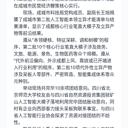
在成城市民营经济鞭策核心实行。
现场，成城市科技局党构成员、副局长王旭揭
橥了成城市第二批人工智能本领立异才能清单与结
果清单，显示了成都核心行业笔直大模子及立异产
物等前沿结果。
遵从“本领硬核、特征深耕、调和树模”的程
序，第二批10个核心行业笔直大模子涉及政务、
文旅、能源、景色、生物医药等众个规模。遵从
“代外前沿偏向、外示成都上风、靠拢或已开端进
入行业利用”的程序，第二批10项代外性立异产物
涉及呆板人零部件、严密筑造、智能集成体系等众
元种别。
举动现场共完毕10余项团结意向。四川省北
京师范大学校友会与四川省自然资源投资集团就矿
山人工智能大模子落地利用完毕团结胀动意向，同
时有企业向西部泰力接头呆板狗联系事宜，与四川
省人工智能行业协会探求了资源对接团结的不妨
性。