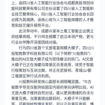
上，由四川省人工智能行业协会与成都高投领创动
能科技繁荣有限公司合伙设置了四川省人工智能职
业技艺繁荣核心，四川省人工智能行业协会会长田
云辉为其揭牌，该核心将为人工智能规模的人才教
育和技艺擢升搭筑平台。
此次举动中，成都众家本土着工智能企业携立
异结果亮相，不只鸠合揭橥了前沿本领产物，更与
行业伙伴睁开深度团结对接。
行为四川省首个文旅笔直规模大模子，四川川
投智胜数字科技有限公司（以下简称“川投数科”）
推出的AI文旅大模子成为现场眷注的热门。AI文旅
大模子已正在海螺沟等景区杀青商用，效劳于智能
行程策划与互动注脚，并正在武侯祠、青城山/都
江堰景区举行试点利用。
川投数科研发核心副部长胡晓曦显露，“与古
板数字导览仅能供给固定内容的单向讲明比拟，AI
文旅大模子维持自然对话，能以更具情绪的办法与
乘客互换。当乘客提出题目时，大模子不只能解
答，还能供给性情化发起，可以正在景区参观、博