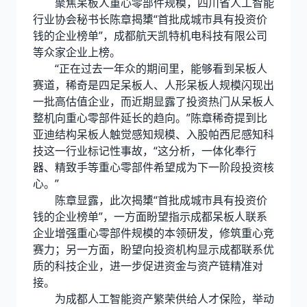
聚焦呆板人重心零部件规模，四川省人工智能
行业协会秘书长陈章揭橥“首批成城市具有投资价
钱的企业榜单”，成都航天凯特机电科技有限公司
等众家企业上榜。
“正在过去一年众的期间里，能够看到呆板人
赛道，稀奇是四足呆板人、人形呆板人规模闪现出
一批高估值企业，而近期显露了投资热门从呆板人
整机向重心零部件延长的趋向。”陈章稀奇提到比
亚迪结构呆板人触觉感知规模、入股帕西尼感知科
技这一行业标记性事故，“这分析，一体化奉行
器、精致手等重心零部件希望成为下一阶段投资核
心。”
陈章显露，此次揭橥“首批成城市具有投资价
钱的企业榜单”，一方面盼望指示成都呆板人联系
企业增强重心零部件规模的本领研发，修筑重心竞
赛力；另一方面，盼望向投资机构显示成都联系优
质的科技企业，进一步促进资金与资产链精准对
接。
为成都人工智能资产繁荣供给人才保险，举动