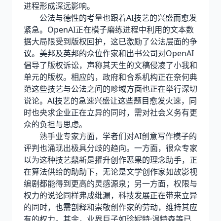
进程形成深远影响。
公法与德性的考量也跟着AI技艺的兴盛而愈发
紧急。OpenAI正在模子磨练进程中利用的文本数
据大局限受到版权回护，这已激励了公法层面的争
议。美邦及英邦的众位作家和出书公司对OpenAI
倡导了版权诉讼，声称其天生的文稿侵凌了小我和
单元的版权。相应的，政府和合系机构正在奈何典
范这些技艺与公法之间的畛域方面也正在举行深切
说论。AI技艺的急速兴盛让这些题目愈发火速，同
时也央求企业正在立异的同时，需对社会义务有更
众的负担与思虑。
熟手业专家方面，学者们对AI创意写作模子的
评判也涌现出极具分歧的趋向。一方面，很众专家
以为这种技艺鼎新是擢升创作恶果的理念助手，正
在算法供给的助助下，无论是文学创作家如故影视
编剧都能得到更高的灵感源泉；另一方面，权限与
权力的说论同样弗成纰漏，科技发展正在带来立异
的同时，也需剖释和崇敬创作家的劳动，维持其应
有的权力。其余，业界巨子如珍妮特·温特森等已