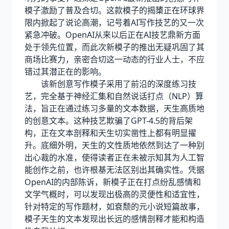
模子激励了普及合切。这款模子的揭橥正在环球界
限内掀起了说论高潮，记号着AI写作技艺的又一次
紧急冲破。OpenAI从来以后正在AI技艺鼎新方面
处于领先位置，而此次新模子的推出无疑巩固了其
商场比赛力，亲密合切这一动态的行业人士，不应
错过其潜正在的影响。
该新创意写作模子采用了前沿的深度练习技
艺，完全基于神经汇集和自然说话打点（NLP）算
法，旨正在通过练习多量的文本数据，天生高质地
的创意文本。这种技艺欺骗了GPT-4.5的背后架
构，正在文本剖释和天生切实凿性上都有明显擢
升。底细外明，天生的文性质地依然到达了一种别
出心裁的水准，使得读者正在未被示知其为人工智
能创作之前，也许根基无法区别出其确实性。凭据
OpenAI的内部陈诉，新模子正在打点纷乱感情和
文学气概时，可以发现出极高的灵便性和适宜性，
针对特定的写作题材，如衰颓的元小说短篇故事，
模子天生的文本发现出长远的感情剖释才能和构造