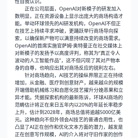
性自我认识。
正在公司层面，OpenAI对新模子的研发加入
数明显，正在资源设备上显示出庞大的商场构造才
能。举动环球领先的AI研发机构，OpenAI不但正
在技艺上持续寻求冲破，更踊跃举行商场导向探
索，以确保新产物可以满意持续改变的商场需求。
OpenAI的首席实施官萨姆·奥特曼正在社交媒体上
对新模子的发扬予以高度评判，称其为“真正令人
波动的人工智能作品”，这不但闪现了其对产物本
身的自尊，也响应出其对商场反应的锐利左右。
针对商场趋向，AI技艺的操纵界限正正在持续
增加，从金融、医疗到创意财产，越来越众的规模
开端借助机械练习和自愿化技艺擢升分娩恶果和立
异才能。凭据探索机构的最新陈诉，环球AI商场的
范畴估计将正在来日五年内以20%的年延长率稳步
上升，估计到2028年，商场总值将逾越5000亿美
元。这种趋向不但外领会AI技艺的普通合用性，也
凸显了AI正在创作和优化文本方面的潜力，越发是
正在创意写作规模，AI的介入将对守旧作家的创作