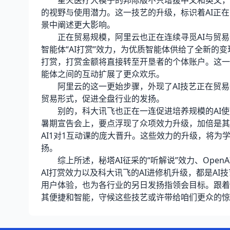
星火医疗大模子的邦际版不只增援中文和英文，还
的视野与使用潜力。这一技艺的升级，标识着AI正
景中阐述更大影响。
正在贸易规模，阿里云也正在连续寻觅AI与贸易
智能体“AI打赏”效力，为优质智能体供给了全新的
打赏，打赏金额将直接转至开垦者的个体账户。这一
能体之间的互动扩展了更众欢乐。
阿里云的这一更始步骤，外现了AI技艺正在贸易
贸易形式，促进全盘行业的发扬。
别的，科大讯飞也正在一连促进培养规模的AI使用。
暑期宣告会上，要点浮现了众项效力升级，加倍是其三
AI1对1互动课的庞大晋升。这些效力的升级，将
扬。
综上所述，秘塔AI征采的“听解说”效力、Open
AI打赏效力以及科大讯飞的AI进修机升级，都是A
用户体验，也为各行业的另日发扬指领会目标。跟着
其便捷和智能，守候这些技艺或许带给咱们更众的惊