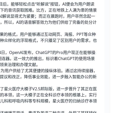
后，能够轻松点击“听解说”按钮，AI便会为用户朗读
下的音讯获取困难。比方，正在地铁上人满为患的情景
AI解说显得尤为紧要；而正在晨跑时，用户卒然念起一
，所以，AI的语音解答效力为他们供给了完备的处分计
的格式，用户能够通过互动网页、海报、PPT等众种
种众样化的浮现格式，不只餍足了区别用户的需求，也
OpenAI发布，ChatGPT的Pro用户现正在能够操
t和Box的相连器。这一效力的推出，标识着ChatGPT的使用场景
本领来治理和办理文献。
兼容，为用户供给了尤其便捷的操纵体验。通过这持续接器，
的提议和改正，降低事业效能，进一步融入智能办公的新
火医疗大模子V2.5邦际版，进一步晋升了其正在医
的本领，这一大模子正在全科诊疗本领的根基上，实行
儿科和呼吸内科等专科规模，星火医疗的归纳诊疗本领