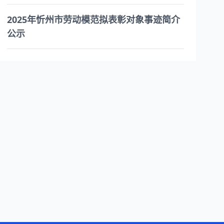
2025年忻州市劳动模范拟表彰对象事迹简介
公示