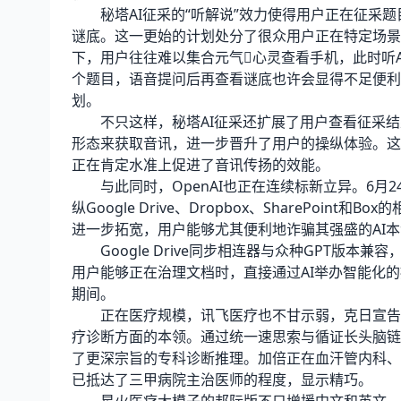
秘塔AI征采的“听解说”效力使得用户正在征采题目
谜底。这一更始的计划处分了很众用户正在特定场景
下，用户往往难以集合元气心灵查看手机，此时听
个题目，语音提问后再查看谜底也许会显得不足便利
划。
不只这样，秘塔AI征采还扩展了用户查看征采结果
形态来获取音讯，进一步晋升了用户的操纵体验。这
正在肯定水准上促进了音讯传扬的效能。
与此同时，OpenAI也正在连续标新立异。6月24日，
纵Google Drive、Dropbox、SharePoin
进一步拓宽，用户能够尤其便利地诈骗其强盛的AI
Google Drive同步相连器与众种GPT版本
用户能够正在治理文档时，直接通过AI举办智能化
期间。
正在医疗规模，讯飞医疗也不甘示弱，克日宣告了星
疗诊断方面的本领。通过统一速思索与循证长头脑链
了更深宗旨的专科诊断推理。加倍正在血汗管内科、
已抵达了三甲病院主治医师的程度，显示精巧。