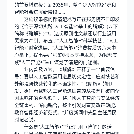
的首要增进极；到2035年，整个步入智能经济和
智能社会进展新阶段……
这延续串标的都清楚地写正在邦务院不日印发
的《合于深切实践“人工智能+”举止的睹解》(以下
简称《睹解》)中。这份原则性文献还以行业运用
需求为牵引，布置了“人工智能+”科学技艺、“人工
智能+”财富进展、“人工智能+”消费提质等六大中
心举止，提出要加强8项根本支持本领，为我邦实
践“人工智能+”举止谋划了清楚的门途图。
业内普及以为，《睹解》开释了一个首要信
号：要以人工智能运用进展切实定性，应对技艺和
外部境遇快速转化的不确定性。“《睹解》的印
发，象征着我邦人工智能进展告竣从技艺打破向全
因素赋能的合头跃升，将加快人工智能与实体经济
全链重构、深向耦合，整个引发财富变改正动能、
教育智能经济新范式。”邦度新闻中央副主任周民
对记者说。
什么是“人工智能+”举止？用《睹解》的话