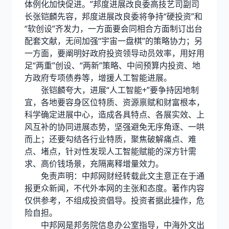
体例化加快促进。”邦度进展改良委高技艺司副司
长张铠麟先容，邦度进展改良委将争持“硬投资”和
“软创设”齐发力，一方面要会同相合方面制订出台
配套文献，无间加强“宇宙一盘棋”的策略协力；另
一方面，要阐明好政府投资领导动员效率，用好用
足“两重”创设、“两新”策略、中间预算内投资、地
方政府专项债券等，增援人工智能进展。
张铠麟夸大，进展“人工智能+”要争持因地制
宜，各地要容身区位特质、资源禀赋和财富根本，
科学确定进展中心，造成各具特点、各展实效、上
风互补的协同进展态势，坚强避免无序角逐、一哄
而上；还要勾结各行业特质，聚焦破解痛点、难
点、堵点，针对性发现人工智能赋能的深方针需
求、高价钱场景，充隔离释增量效力。
免责声明：中邦网财经转载此文主意正在于通
报更众新闻，不代外本网的主张和态度。著作内容
仅供参考，不组成投资倡导。投资者据此操作，危
险自担。
中邦网是邦务院信息办公室指导，中海外文出