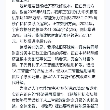
角逐上风。”
我邦进展智能经济有较好根本。正在算力方
面，截至2025年6月底，我邦正在用算力中央模范
机架达1085万架，智能算力范围达788EFLOPS(每
秒百亿亿次浮点运算)。正在数据方面，2024年，
宇宙数据分娩总量达41.06泽字节(ZB)，同比增进
25%。目前，我邦数据财富范围已领先5.8万亿
元，年均增进率超15%。
值妥善心的是，我邦依旧环球独一具有共同邦
财富分类中扫数工业门类的邦度。正在中邦邦际经
济互换中央副理事长王一鸣看来，完全的财富体
例，不光有利于人工智能技艺的运用扩散，造成
“人工智能+”的归纳上风，也为人工智能运用落地
供应了厚实场景，胀动“人工智能+”形式改进和迭
代升级。
为胀动人工智能加快从“技艺进取增量”酿成实
实正在正在的“经济进展增量”，《睹解》初次从邦
度策略层面谋划了人工智能赋能财富升级的实践旅
途。全体来看，《睹解》提出要教育智能原生新形