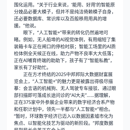
围化运用。“关于行业来说，‘能用、好用’的智能原
分娩品必要大模子，但并不是纯洁倚赖模子自身，
还必要数据库、常识库以及百般移用用具的增
援。”他说。
眼下，“人工智能+”带来的转化仍然遍地可
睹。例如，无人船埠的AI视觉体例，有用缩短了集
装箱卡车正在闸口的停检时辰；智能工场里的AI质
检体例全天候正在线，助力产物不良率大大低落；
正在AI哺育终端的助助下，孩子有了“智能私教”，
家长有了好助忙。
正在方才终结的2025中邦邦际大数据财富展
览会上，“人工智能+”的魅力更是被露出得极尽描
摹：会言语的机械狗、无人驾驶专车接驳、通过眼
部扫描即可落成长途问诊的“AI大夫”……据理解，
正在375家中外参展企业带来的数字经济合系产物
和任职计划中，领先一半都与“人工智能+”相合。
“暂时，环球数字经济已迈入以数据因素墟市化为
焦点、以智能化技艺为驱动的新阶段。”邦度数据