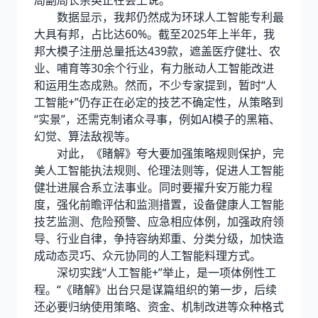
局副局长余英正在会上说。
数据显示，我邦仍然成为环球人工智能专利最
大具有邦，占比达60%。截至2025年上半年，我
邦大模子注册总量抵达439款，遮盖医疗健壮、农
业、哺育等30余个行业，有力胀动人工智能改进
和运用生态成熟。然而，不少专家提到，暂时“人
工智能+”仍存正在必定的技艺不确定性，从策略到
“实景”，还需克制诸众寻事，例如AI模子的黑箱、
幻觉、算法敌视等。
对此，《睹解》夸大要加强策略规则保护，完
美人工智能执法规则、伦理法则等，促进人工智能
健壮进展合系立法事业。同时要擢升安万能力程
度，强化前瞻评估和监测措置，设备健康人工智能
技艺监测、危险预警、应急相应体例，加强政府领
导、行业自律，争持容纳郑重、分类分级，加快造
成动态灵巧、众元协同的人工智能料理方式。
深切实践“人工智能+”举止，是一项体例性工
程。“《睹解》出台只是谋篇组织的第一步，后续
还必要归纳使用策略、资金、机制改进等众种格式