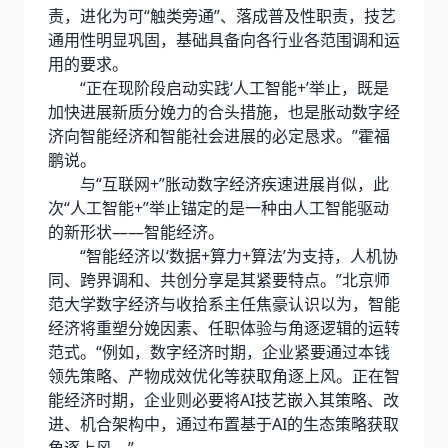
责，进化为可“触类旁通”、落成普及性职责，技艺
通用性明显巩固，基础具备向各行业各范围调和运
用的要求。
“正在现阶段启动实践‘人工智能+’举止，既是
加快进展新质分娩力的合头措施，也是胀动数字经
济向智能经济和智能社会进展的必定恳求。”霍福
鹏说。
与“互联网+”胀动数字经济疾速进展肖似，此
次“人工智能+”举止锚定的是一种由人工智能驱动
的新形状——智能经济。
“智能经济以‘数据+算力+算法’为支持，人机协
同、跨界调和、共创分享是其紧要特点。”北京师
范大学数字经济与收拾系主任焦豪认识以为，智能
经济将重塑分娩因素、任职体验与角逐逻辑的运转
范式。“例如，数字经济时期，企业紧要通过本钱
领先策略、产物成效优化等获取角逐上风。正在智
能经济时期，企业则必要将AI技艺嵌入其策略、改
进、机合架构中，通过布置基于AI的生态策略获取