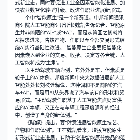
式新业态，同时要促进工业全因素智能化进展、加
快农业数智化转型升级、改进任职业进展新形式。
个中“智能原生”是一个新赛道。中邦新闻通讯
商讨院人工智能商讨所所长魏凯告诉记者，智能原
生并非简陋的“AI+”或“+AI”，而是从策画之初就将
AI探求进来，告竣产物、任职以至全部交易形式缠
绕AI实行基础性改进。“智能原生企业要把智能化
因素嵌入到企业的交易、收拾、决定等各合键，人
工智能将成为‘主角’。”
以主动驾驶车辆为例，它外外是车，但素质是
轮子上的AI体例。邦度新闻中央大数据进展部人工
智能处处长刘枝诠释说，这种调和不是简陋的“汽
车+AI”，而是用AI从头界说了汽车该有的形状和贸
易形式。“主动驾驶任职基于人工智能焦点财富供
应的AI本领，又正在与车辆工程深度调和的经过
中，创造了自身的新体例。”
《睹解》提出，要“肆意进展智能原生技艺、
产物和任职体例”。正在魏凯看来，增援智能原生
新形式新业态进展，有助于增进智能原分娩品的范