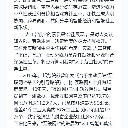
说，即是胀动人工智能与经济社会各行业各范围平
常深度调和，重塑人类分娩生存范式，增进分娩力
革命性跃迁和分娩相合深方针厘革，加快造成人机
协同、跨界调和、共创分享的智能经济和智能社会
新形状。
“‘人工智能+’的素质是‘智能展现’，是对人类认
知界限、劳动本领、决定程度的极大拓展擢升。”
正在邦度新闻中央主任徐强看来，实践“人工智能
+”举止，有助于胀动分娩力革命性跃迁和分娩相合
深远性厘革，将更好阐明我邦“人丁范围壮大”的奇
异上风。
2015年，邦务院就曾印发《合于主动促进“互
联网+”举止的引导睹解》，将“互联网+”上升为邦
度策略。10年来，“互联网+”举止功效明显。周民
提到了一组数据：我邦互联网普及率已达79.7%，
网民范围达11.23亿人，已筑成环球最大5G汇集、
遮盖41个工业大类的“5G+工业互联网”项目超1.7
万个，数字经济焦点财富企业数目超457万家……
正在他看来，“互联网+”的进展为“人工智能+”奠定